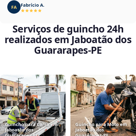
Fabrício A.
FA
Serviços de guincho 24h
realizados em Jaboatão dos
Guararapes‑PE
Guincho para Carro em
Guincho para Moto em
Jaboatão dos
Jaboatão dos
Guararapes‑PE
Guararapes‑PE