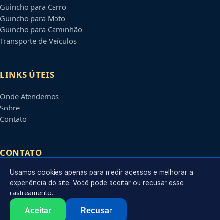
Guincho para Carro
Guincho para Moto
Guincho para Caminhão
Transporte de Veículos
LINKS ÚTEIS
Onde Atendemos
Sobre
Contato
CONTATO
Usamos cookies apenas para medir acessos e melhorar a
Atendimento em
Jaboatão dos Guararapes
-
PE
e regiões
experiência do site. Você pode aceitar ou recusar esse
parceiras
rastreamento.
contato@guinchojaboatao.com.br
©
2026
Guincho em
Jaboatão dos Guararapes
-
PE
. Todos os direitos
Aceitar
Recusar
reservados.