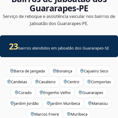
Guararapes‑PE
Serviço de reboque e assistência veicular nos bairros de
Jaboatão dos Guararapes‑PE.
23
bairros atendidos em
Jaboatão dos Guararapes
-
SE
Barra de Jangada
Bonança
Cajueiro Seco
Candeias
Cavaleiro
Centro
Comportas
Curado
Engenho Velho
Guararapes
Jardim Jordão
Jardim Muribeca
Manassu
Marcos Freire
Muribeca