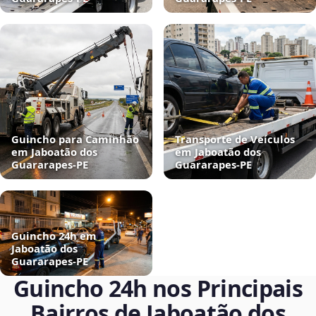
Guincho para Caminhão
Transporte de Veículos
em Jaboatão dos
em Jaboatão dos
Guararapes‑PE
Guararapes‑PE
Guincho 24h em
Jaboatão dos
Guararapes‑PE
Guincho 24h nos Principais
Bairros de Jaboatão dos