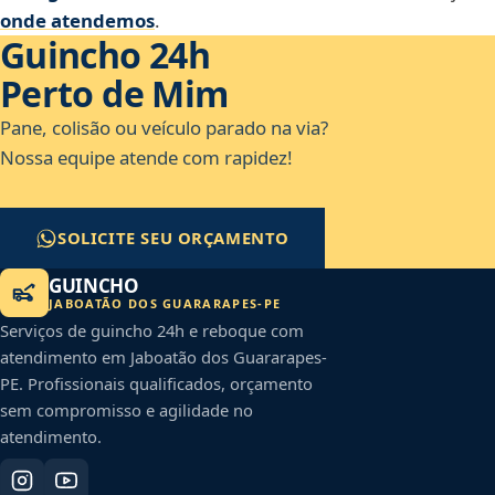
onde atendemos
.
Guincho 24h
Perto de Mim
Pane, colisão ou veículo parado na via?
Nossa equipe atende com rapidez!
SOLICITE SEU ORÇAMENTO
GUINCHO
JABOATÃO DOS GUARARAPES
-
PE
Serviços de guincho 24h e reboque com
atendimento em
Jaboatão dos Guararapes
-
PE
. Profissionais qualificados, orçamento
sem compromisso e agilidade no
atendimento.