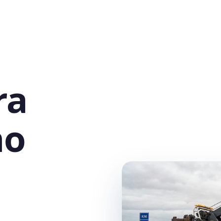
ra
no