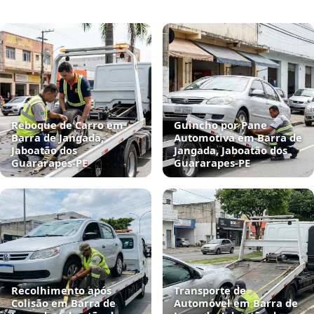
Reboque de Carro em
Guincho por Pane
Barra de Jangada,
Automotiva em Barra de
Jaboatão dos
Jangada, Jaboatão dos
Guararapes‑PE
Guararapes‑PE
Recolhimento após
Transporte de
Colisão em Barra de
Automóvel em Barra de