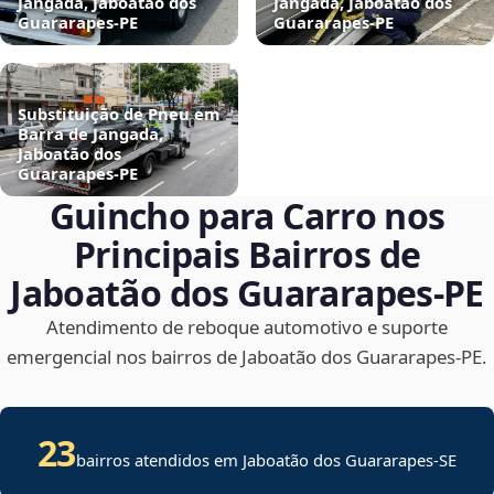
Jangada, Jaboatão dos
Jangada, Jaboatão dos
Guararapes‑PE
Guararapes‑PE
Substituição de Pneu em
Barra de Jangada,
Jaboatão dos
Guararapes‑PE
Guincho para Carro nos
Principais Bairros de
Jaboatão dos Guararapes‑PE
Atendimento de reboque automotivo e suporte
emergencial nos bairros de Jaboatão dos Guararapes‑PE.
23
bairros atendidos em
Jaboatão dos Guararapes
-
SE