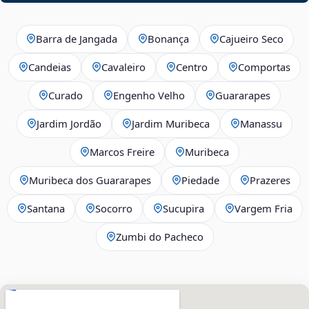
Barra de Jangada
Bonança
Cajueiro Seco
Candeias
Cavaleiro
Centro
Comportas
Curado
Engenho Velho
Guararapes
Jardim Jordão
Jardim Muribeca
Manassu
Marcos Freire
Muribeca
Muribeca dos Guararapes
Piedade
Prazeres
Santana
Socorro
Sucupira
Vargem Fria
Zumbi do Pacheco