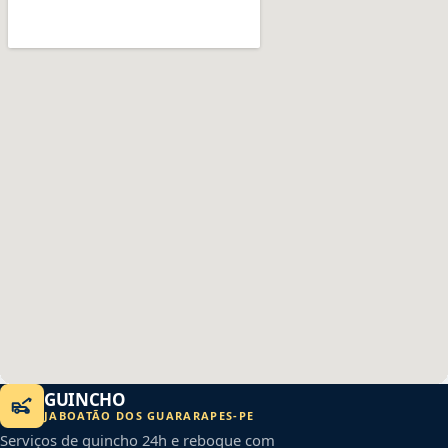
GUINCHO
JABOATÃO DOS GUARARAPES
-
PE
Serviços de guincho 24h e reboque com