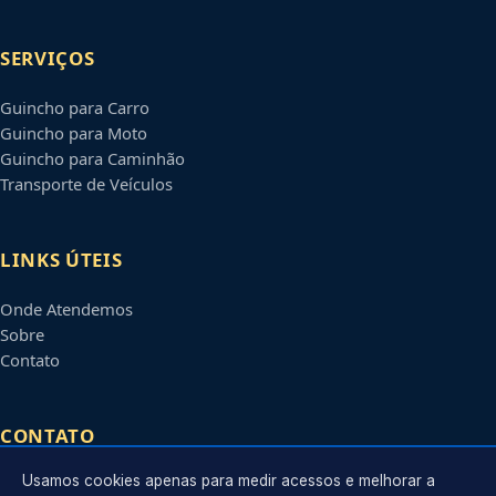
SERVIÇOS
Guincho para Carro
Guincho para Moto
Guincho para Caminhão
Transporte de Veículos
LINKS ÚTEIS
Onde Atendemos
Sobre
Contato
CONTATO
Usamos cookies apenas para medir acessos e melhorar a
Atendimento em
Jaboatão dos Guararapes
-
PE
e regiões