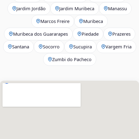
Jardim Jordão
Jardim Muribeca
Manassu
Marcos Freire
Muribeca
Muribeca dos Guararapes
Piedade
Prazeres
Santana
Socorro
Sucupira
Vargem Fria
Zumbi do Pacheco