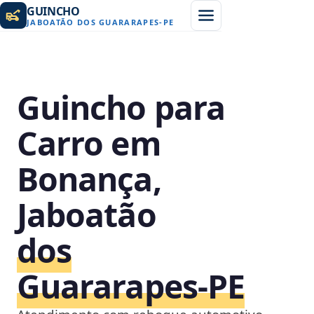
GUINCHO
JABOATÃO DOS GUARARAPES
-
PE
Guincho para
Carro em
Bonança,
Jaboatão
dos
Guararapes‑PE