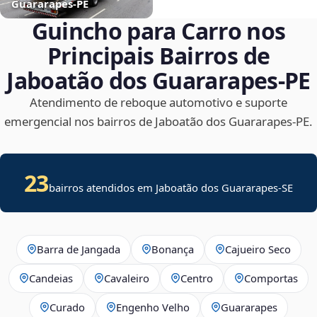
Guararapes‑PE
Guincho para Carro nos
Principais Bairros de
Jaboatão dos Guararapes‑PE
Atendimento de reboque automotivo e suporte
emergencial nos bairros de Jaboatão dos Guararapes‑PE.
23
bairros atendidos em
Jaboatão dos Guararapes
-
SE
Barra de Jangada
Bonança
Cajueiro Seco
Candeias
Cavaleiro
Centro
Comportas
Curado
Engenho Velho
Guararapes