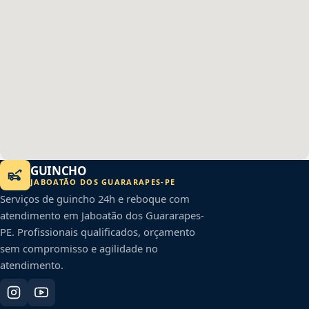
GUINCHO
JABOATÃO DOS GUARARAPES
-
PE
Serviços de guincho 24h e reboque com
atendimento em
Jaboatão dos Guararapes
-
PE
. Profissionais qualificados, orçamento
sem compromisso e agilidade no
atendimento.