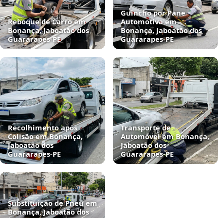
Guincho por Pane
Reboque de Carro em
Automotiva em
Bonança, Jaboatão dos
Bonança, Jaboatão dos
Guararapes‑PE
Guararapes‑PE
Recolhimento após
Transporte de
Colisão em Bonança,
Automóvel em Bonança,
Jaboatão dos
Jaboatão dos
Guararapes‑PE
Guararapes‑PE
Substituição de Pneu em
Bonança, Jaboatão dos