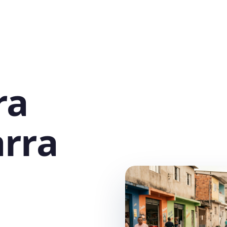
ra
rra