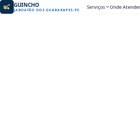
GUINCHO
Serviços
Onde Atende
JABOATÃO DOS GUARARAPES
-
PE