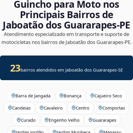
Guincho para Moto nos
Principais Bairros de
Jaboatão dos Guararapes‑PE
Atendimento especializado em transporte e suporte de
motocicletas nos bairros de Jaboatão dos Guararapes‑PE.
23
bairros atendidos em
Jaboatão dos Guararapes
-
SE
Barra de Jangada
Bonança
Cajueiro Seco
Candeias
Cavaleiro
Centro
Comportas
Curado
Engenho Velho
Guararapes
Jardim Jordão
Jardim Muribeca
Manassu