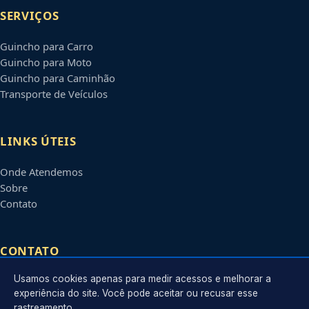
SERVIÇOS
Guincho para Carro
Guincho para Moto
Guincho para Caminhão
Transporte de Veículos
LINKS ÚTEIS
Onde Atendemos
Sobre
Contato
CONTATO
Usamos cookies apenas para medir acessos e melhorar a
Atendimento em
Jaboatão dos Guararapes
-
PE
e regiões
experiência do site. Você pode aceitar ou recusar esse
parceiras
rastreamento.