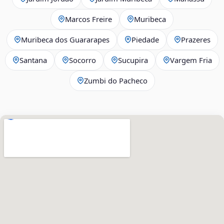
Marcos Freire
Muribeca
Muribeca dos Guararapes
Piedade
Prazeres
Santana
Socorro
Sucupira
Vargem Fria
Zumbi do Pacheco