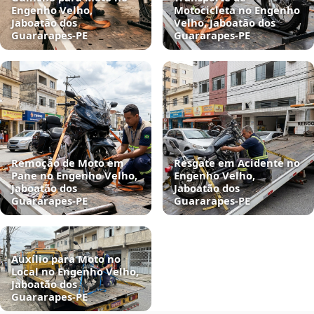
Engenho Velho,
Motocicleta no Engenho
Jaboatão dos
Velho, Jaboatão dos
Guararapes‑PE
Guararapes‑PE
Remoção de Moto em
Resgate em Acidente no
Pane no Engenho Velho,
Engenho Velho,
Jaboatão dos
Jaboatão dos
Guararapes‑PE
Guararapes‑PE
Auxílio para Moto no
Local no Engenho Velho,
Jaboatão dos
Guararapes‑PE