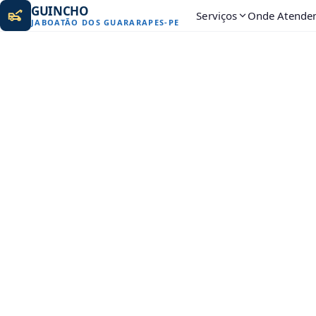
GUINCHO
Serviços
Onde Atende
JABOATÃO DOS GUARARAPES
-
PE