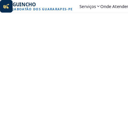
GUINCHO
Serviços
Onde Atende
JABOATÃO DOS GUARARAPES
-
PE